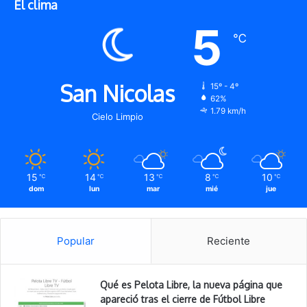
El clima
5
℃
San Nicolas
15º - 4º
62%
1.79 km/h
Cielo Limpio
15
14
13
8
10
℃
℃
℃
℃
℃
dom
lun
mar
mié
jue
Popular
Reciente
Qué es Pelota Libre, la nueva página que
apareció tras el cierre de Fútbol Libre