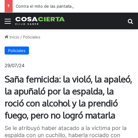
Contra el mito de las pantallas, la Biblioteca Rafael de Aguiar duplicó el préstamo de libros durante las vacaciones
Menú
B
Inicio
/
Policiales
Policiales
29/07/24
Saña femicida: la violó, la apaleó,
la apuñaló por la espalda, la
roció con alcohol y la prendió
fuego, pero no logró matarla
Se le atribuyó haber atacado a la víctima por la
espalda con un cuchillo, haberla rociado con