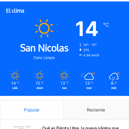
El clima
14
℃
San Nicolas
14º - 12º
31%
4.94 km/h
Cielo Limpio
14
15
13
13
8
℃
℃
℃
℃
℃
sáb
dom
lun
mar
mié
Popular
Reciente
Qué es Pelota Libre, la nueva página que