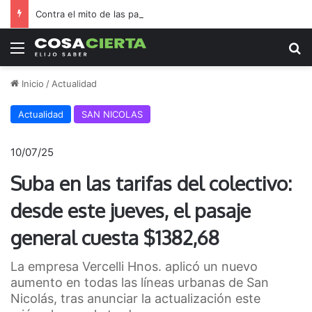
Contra el mito de las pantallas, la Biblioteca Rafael de Aguiar duplicó el préstamo de libros durante las vacaciones
Menú
B
Inicio
/
Actualidad
Actualidad
SAN NICOLAS
10/07/25
Suba en las tarifas del colectivo:
desde este jueves, el pasaje
general cuesta $1382,68
La empresa Vercelli Hnos. aplicó un nuevo
aumento en todas las líneas urbanas de San
Nicolás, tras anunciar la actualización este