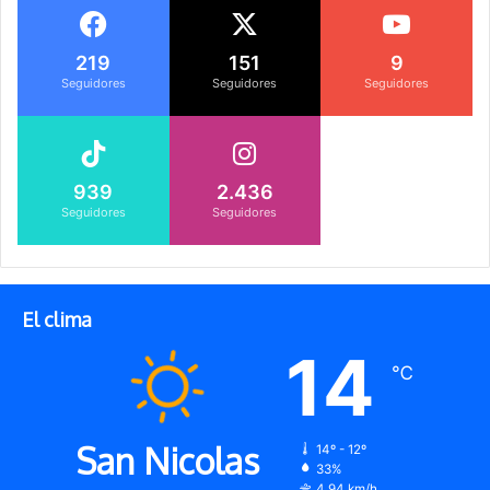
219
151
9
Seguidores
Seguidores
Seguidores
939
2.436
Seguidores
Seguidores
El clima
14
℃
San Nicolas
14º - 12º
33%
4.94 km/h