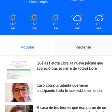
Cielo Limpio
14
15
13
13
8
℃
℃
℃
℃
℃
sáb
dom
lun
mar
mié
Popular
Reciente
Qué es Pelota Libre, la nueva página que
apareció tras el cierre de Fútbol Libre
Caso Loan: la vidente que viene
anticipando todo lo que está ocurriendo
El caso de los leones que escaparon de un