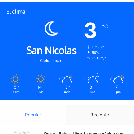
El clima
3
℃
San Nicolas
15º - 3º
60%
1.91 km/h
Cielo Limpio
15
14
13
8
7
℃
℃
℃
℃
℃
dom
lun
mar
mié
jue
Popular
Reciente
Qué es Pelota Libre, la nueva página que