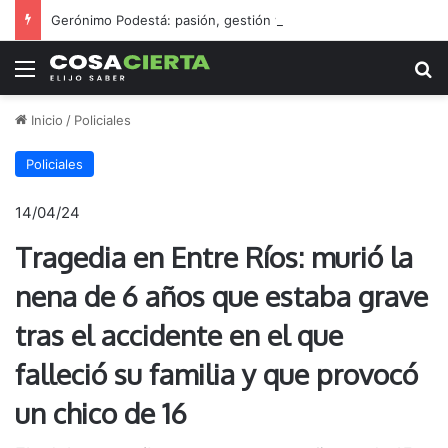
Gerónimo Podestá: pasión, gestión y un sueño llamado ascenso
Menú
B
Inicio
/
Policiales
Policiales
14/04/24
Tragedia en Entre Ríos: murió la
nena de 6 años que estaba grave
tras el accidente en el que
falleció su familia y que provocó
un chico de 16