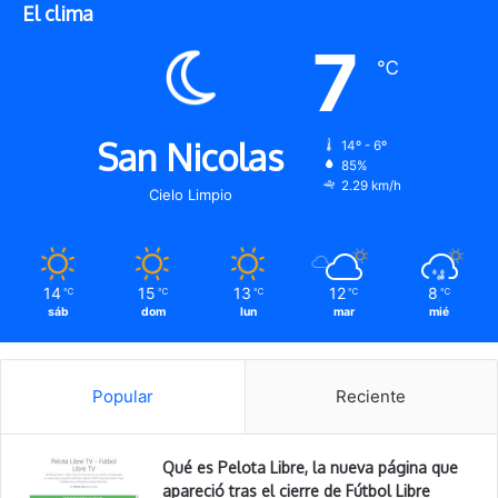
El clima
7
℃
San Nicolas
14º - 6º
85%
2.29 km/h
Cielo Limpio
14
15
13
12
8
℃
℃
℃
℃
℃
sáb
dom
lun
mar
mié
Popular
Reciente
Qué es Pelota Libre, la nueva página que
apareció tras el cierre de Fútbol Libre