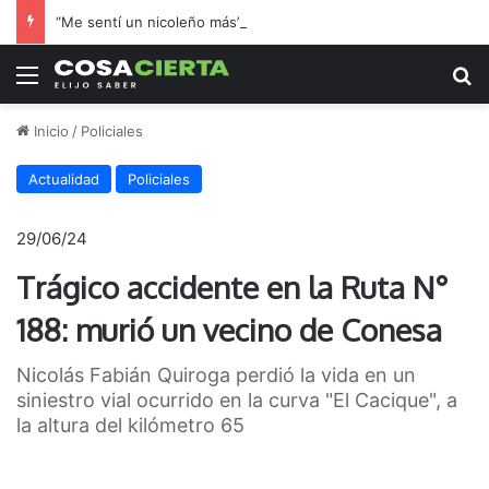
“Me sentí un nicoleño más”: el hincha de Boca que adoptó a Regatas en la final por el ascenso
Menú
B
Inicio
/
Policiales
Actualidad
Policiales
29/06/24
Trágico accidente en la Ruta N°
188: murió un vecino de Conesa
Nicolás Fabián Quiroga perdió la vida en un
siniestro vial ocurrido en la curva "El Cacique", a
la altura del kilómetro 65