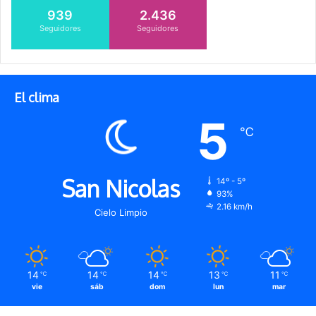
939
2.436
Seguidores
Seguidores
El clima
5
℃
San Nicolas
14º - 5º
93%
2.16 km/h
Cielo Limpio
14
14
14
13
11
℃
℃
℃
℃
℃
vie
sáb
dom
lun
mar