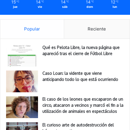
15
14
14
14
12
℃
℃
℃
℃
℃
jue
vie
sáb
dom
lun
Popular
Reciente
Qué es Pelota Libre, la nueva página que
apareció tras el cierre de Fútbol Libre
Caso Loan: la vidente que viene
anticipando todo lo que está ocurriendo
El caso de los leones que escaparon de un
circo, atacaron a vecinos y marcó el fin a la
utilización de animales en espectáculos
El curioso arte de autodestrucción del