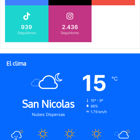
939
2.436
Seguidores
Seguidores
El clima
15
℃
San Nicolas
15º - 9º
96%
1.79 km/h
Nubes Dispersas