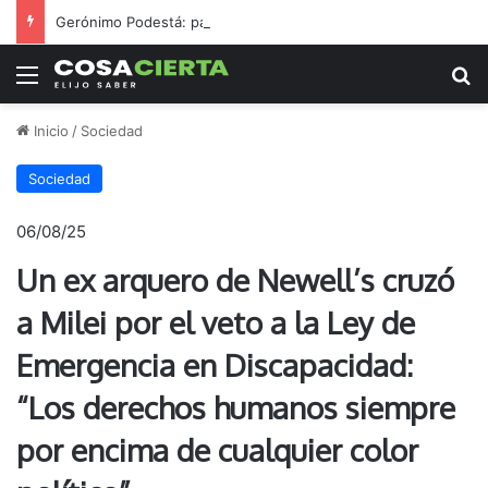
Gerónimo Podestá: pasión, gestión y un sueño llamado ascenso
Menú
B
Inicio
/
Sociedad
Sociedad
06/08/25
Un ex arquero de Newell’s cruzó
a Milei por el veto a la Ley de
Emergencia en Discapacidad:
“Los derechos humanos siempre
por encima de cualquier color