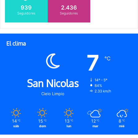
939
2.436
Seguidores
Seguidores
El clima
7
℃
San Nicolas
14º - 5º
84%
2.33 km/h
Cielo Limpio
14
15
13
12
8
℃
℃
℃
℃
℃
sáb
dom
lun
mar
mié