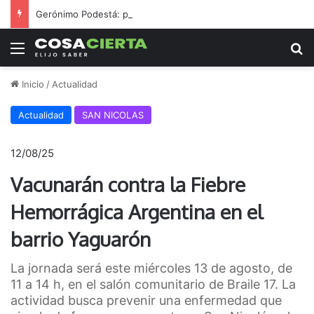
Gerónimo Podestá: pasión, gestión y un sueño llamado ascenso
Menú
B
Inicio
/
Actualidad
Actualidad
SAN NICOLAS
12/08/25
Vacunarán contra la Fiebre
Hemorrágica Argentina en el
barrio Yaguarón
La jornada será este miércoles 13 de agosto, de
11 a 14 h, en el salón comunitario de Braile 17. La
actividad busca prevenir una enfermedad que