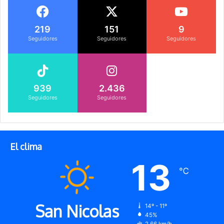
219
151
9
Seguidores
Seguidores
Seguidores
939
2.436
Seguidores
Seguidores
El clima
13
℃
San Nicolas
14º - 11º
45%