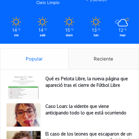
2.66 km/h
Cielo Limpio
14
14
15
13
12
℃
℃
℃
℃
℃
vie
sáb
dom
lun
mar
Popular
Reciente
Qué es Pelota Libre, la nueva página que
apareció tras el cierre de Fútbol Libre
Caso Loan: la vidente que viene
anticipando todo lo que está ocurriendo
El caso de los leones que escaparon de un