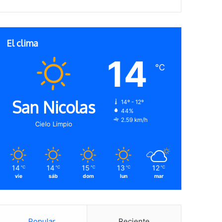
El clima
14
℃
San Nicolas
14º - 12º
44%
2.59 km/h
Cielo Limpio
14
14
15
13
12
℃
℃
℃
℃
℃
vie
sáb
dom
lun
mar
Popular
Reciente