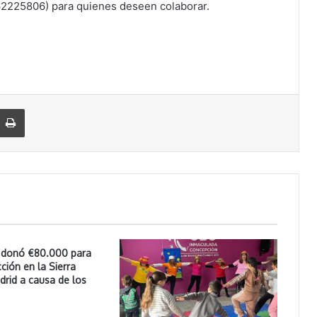
62225806) para quienes deseen colaborar.
Imprimir
i donó €80.000 para
ción en la Sierra
rid a causa de los