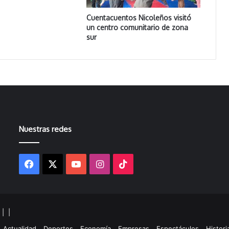
Cuentacuentos Nicoleños visitó
un centro comunitario de zona
sur
Nuestras redes
Facebook
X
YouTube
Instagram
TikTok
s |
|
gram
kTok
Actualidad
Deportes
Economía
Empresas
Espectáculos
Histori