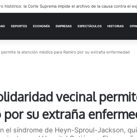
rónimo Podestá: pasión, gestión y un sueño llamado ascenso
ACTUALIDAD
DEPORTES
ECONOMÍA
al permite la atención médica para Ramiro por su extraña enfermedad
olidaridad vecinal permit
 por su extraña enferm
 con el síndrome de Heyn-Sproul-Jackson, q