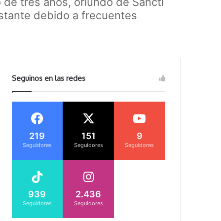
o de tres años, oriundo de Sancti
stante debido a frecuentes
Seguinos en las redes
219
151
9
Seguidores
Seguidores
Seguidores
939
2.436
Seguidores
Seguidores