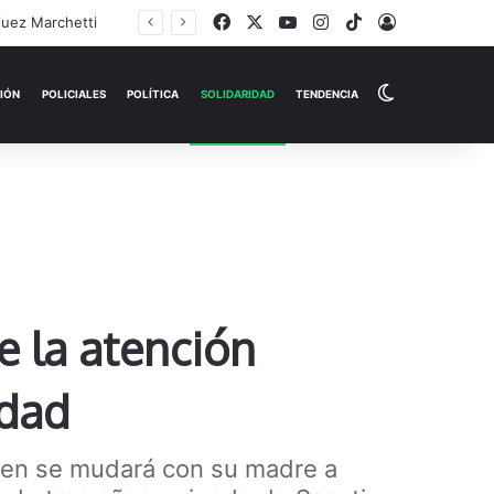
Facebook
X
YouTube
Instagram
TikTok
Iniciar Sesi
Switch skin
EMPRESAS
ESPECTÁCULOS
HISTORIAS
OPINIÓN
P
e la atención
edad
uien se mudará con su madre a