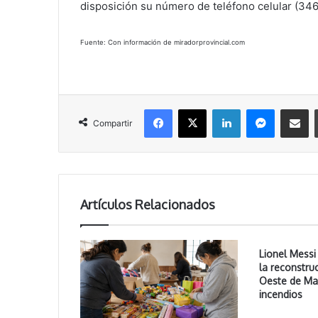
disposición su número de teléfono celular (34
Fuente: Con información de miradorprovincial.com
Facebook
X
LinkedIn
Messenger
Compartir vía correo electrónico
Compartir
Artículos Relacionados
Lionel Mess
la reconstruc
Oeste de Mad
incendios