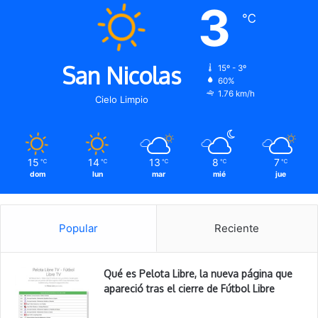
3
℃
San Nicolas
15º - 3º
60%
1.76 km/h
Cielo Limpio
15
14
13
8
7
℃
℃
℃
℃
℃
dom
lun
mar
mié
jue
Popular
Reciente
Qué es Pelota Libre, la nueva página que
apareció tras el cierre de Fútbol Libre