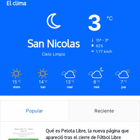
El clima
3
℃
San Nicolas
15º - 3º
62%
1.77 km/h
Cielo Limpio
15
14
13
8
7
℃
℃
℃
℃
℃
dom
lun
mar
mié
jue
Popular
Reciente
Qué es Pelota Libre, la nueva página que
apareció tras el cierre de Fútbol Libre