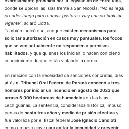
expresamente prohibida por la legislación de Entre Ríos
,
donde se ubican las islas frente a San Nicolás.
“No es legal
prender fuego para renovar pasturas. Hay una prohibición
vigente”
, aclaró Liotta.
También indicó que, aunque
existen mecanismos para
solicitar autorización en casos muy puntuales
,
los focos
que se ven actualmente no responden a permisos
habilitados
, y que quienes los inician lo hacen con pleno
conocimiento de que están violando la norma.
En relación con la necesidad de sanciones concretas, días
atrás
el Tribunal Oral Federal de Paraná condenó a tres
hombres por iniciar un incendio en agosto de 2023 que
arrasó 6.000 hectáreas de humedales
en las Islas
Lechiguanas. La sentencia, considerada histórica, impuso
penas de
hasta tres años y medio de prisión efectiva
y
fue valorada por el fiscal federal
José Ignacio Candioti
como un paso clave para
evitar la impunidad y prevenir