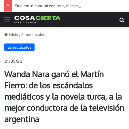
Encuentro cultural con arte, música y una feria abierta
Menú
B
Inicio
/
Espectáculos
Espectáculos
21/05/26
Wanda Nara ganó el Martín
Fierro: de los escándalos
mediáticos y la novela turca, a la
mejor conductora de la televisión
argentina