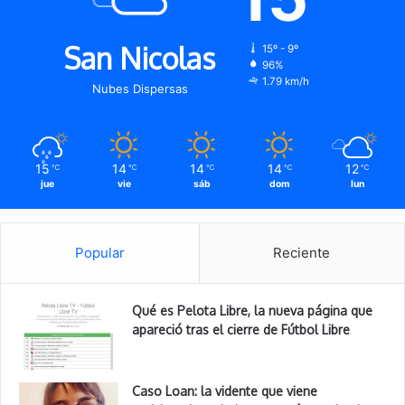
San Nicolas
15º - 9º
96%
1.79 km/h
Nubes Dispersas
15
14
14
14
12
℃
℃
℃
℃
℃
jue
vie
sáb
dom
lun
Popular
Reciente
Qué es Pelota Libre, la nueva página que
apareció tras el cierre de Fútbol Libre
Caso Loan: la vidente que viene