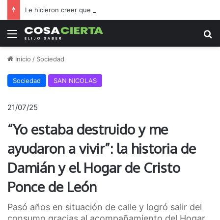
Le hicieron creer que iba a sacarse una foto familiar y terminó llorando al recibir el regalo que jamás imaginó
Menú
B
Inicio
/
Sociedad
Sociedad
SAN NICOLAS
21/07/25
“Yo estaba destruido y me
ayudaron a vivir”: la historia de
Damián y el Hogar de Cristo
Ponce de León
Pasó años en situación de calle y logró salir del
consumo gracias al acompañamiento del Hogar