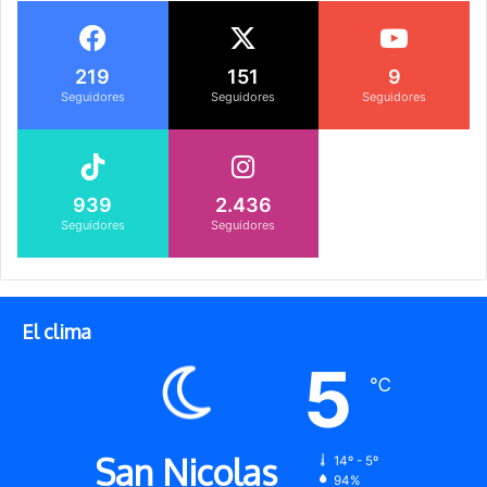
219
151
9
Seguidores
Seguidores
Seguidores
939
2.436
Seguidores
Seguidores
El clima
5
℃
San Nicolas
14º - 5º
94%