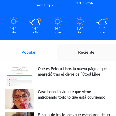
1.99 km/h
Cielo Limpio
14
14
14
13
11
℃
℃
℃
℃
℃
vie
sáb
dom
lun
mar
Popular
Reciente
Qué es Pelota Libre, la nueva página que
apareció tras el cierre de Fútbol Libre
Caso Loan: la vidente que viene
anticipando todo lo que está ocurriendo
El caso de los leones que escaparon de un