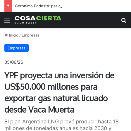
Gerónimo Podestá: pasión, gestión y un sueño llamado ascenso
Menú
B
Inicio
/
Empresas
Empresas
05/06/26
YPF proyecta una inversión de
US$50.000 millones para
exportar gas natural licuado
desde Vaca Muerta
El plan Argentina LNG prevé producir hasta 18
millones de toneladas anuales hacia 2030 y