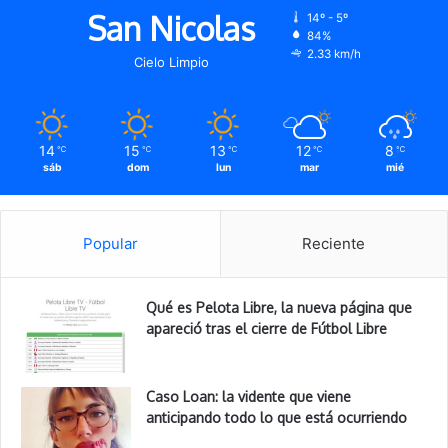
San Nicolas
14º - 5º
84%
2.33 km/h
Cielo Limpio
14
15
13
12
8
℃
℃
℃
℃
℃
sáb
dom
lun
mar
mié
Popular
Reciente
Qué es Pelota Libre, la nueva página que
apareció tras el cierre de Fútbol Libre
Caso Loan: la vidente que viene
anticipando todo lo que está ocurriendo