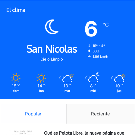
El clima
6
℃
San Nicolas
15º - 4º
60%
1.56 km/h
Cielo Limpio
15
14
13
8
10
℃
℃
℃
℃
℃
dom
lun
mar
mié
jue
Popular
Reciente
Qué es Pelota Libre, la nueva página que