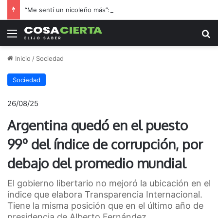
“Me sentí un nicoleño más”: el hincha de Boca que adoptó a Regatas en la final por el ascenso
Menú
B
Inicio
/
Sociedad
Sociedad
26/08/25
Argentina quedó en el puesto
99º del índice de corrupción, por
debajo del promedio mundial
El gobierno libertario no mejoró la ubicación en el
índice que elabora Transparencia Internacional.
Tiene la misma posición que en el último año de
presidencia de Alberto Fernández.