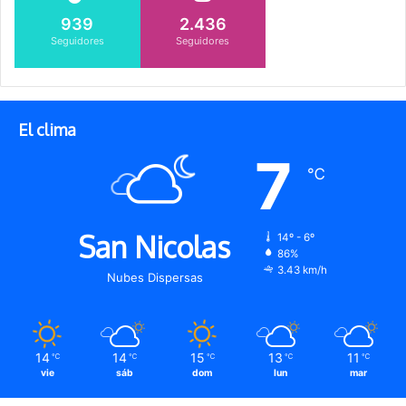
939
2.436
Seguidores
Seguidores
El clima
7
℃
San Nicolas
14º - 6º
86%
3.43 km/h
Nubes Dispersas
14
14
15
13
11
℃
℃
℃
℃
℃
vie
sáb
dom
lun
mar