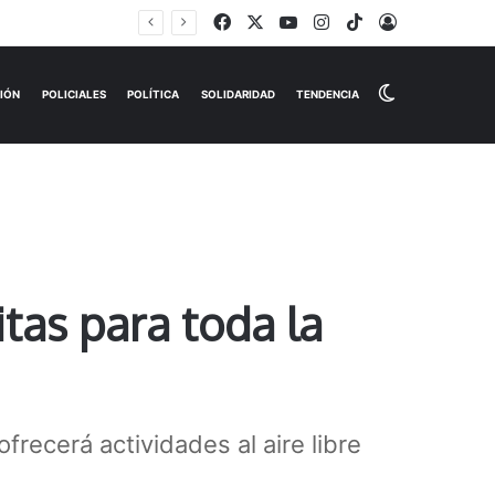
Facebook
X
YouTube
Instagram
TikTok
Iniciar Sesi
Switch skin
EMPRESAS
ESPECTÁCULOS
HISTORIAS
OPINIÓN
P
itas para toda la
frecerá actividades al aire libre