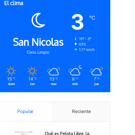
El clima
3
℃
San Nicolas
15º - 3º
62%
1.77 km/h
Cielo Limpio
15
14
13
8
7
℃
℃
℃
℃
℃
dom
lun
mar
mié
jue
Popular
Reciente
Qué es Pelota Libre, la