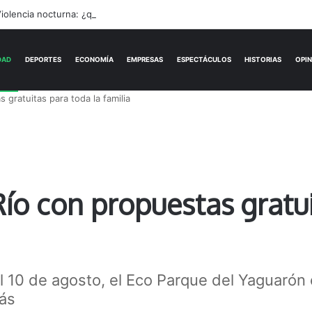
iolencia nocturna: ¿quién escucha los reclamos nicoleños?
ACTUALIDAD
DEPORTES
ECONOMÍA
 gratuitas para toda la familia
Río con propuestas gratu
l 10 de agosto, el Eco Parque del Yaguarón o
lás