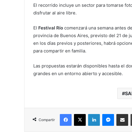
El recorrido incluye un sector para tomarse fot
disfrutar al aire libre.
El
Festival Río
comenzará una semana antes del i
provincia de Buenos Aires, previsto del 21 de j
en los días previos y posteriores, habrá opcion
para compartir en familia.
Las propuestas estarán disponibles hasta el do
grandes en un entorno abierto y accesible.
SA
Facebook
X
LinkedIn
Messenger
Compartir vía correo electrónico
Compartir