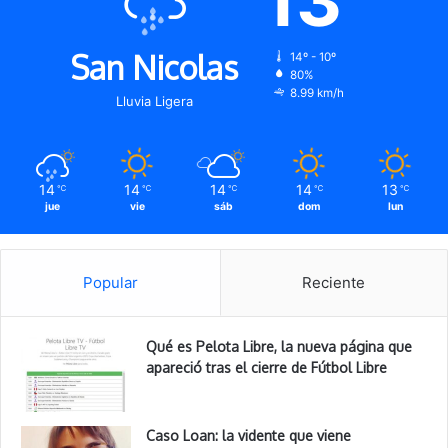
13
San Nicolas
14º - 10º
80%
8.99 km/h
Lluvia Ligera
14
14
14
14
13
℃
℃
℃
℃
℃
jue
vie
sáb
dom
lun
Popular
Reciente
Qué es Pelota Libre, la nueva página que
apareció tras el cierre de Fútbol Libre
Caso Loan: la vidente que viene