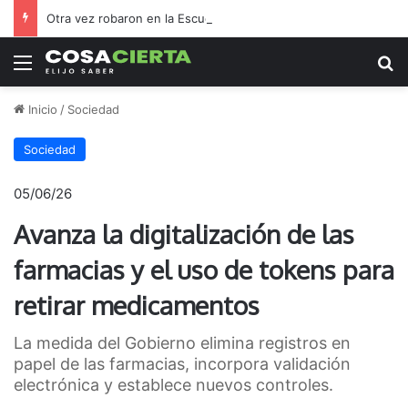
Otra vez robaron en la Escuela Primaria N.º 17: es el tercer ataque desde julio
Menú
B
Inicio
/
Sociedad
Sociedad
05/06/26
Avanza la digitalización de las
farmacias y el uso de tokens para
retirar medicamentos
La medida del Gobierno elimina registros en
papel de las farmacias, incorpora validación
electrónica y establece nuevos controles.