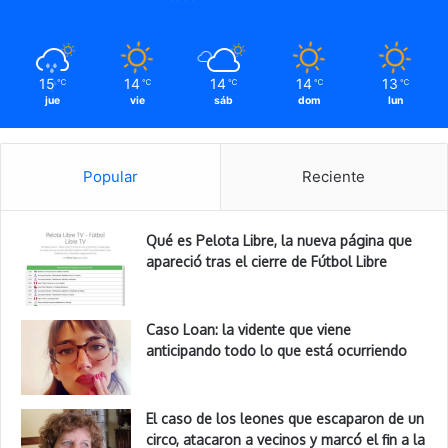
15
14
14
14
13
℃
℃
℃
℃
℃
jue
vie
sáb
dom
lun
Popular
Reciente
Qué es Pelota Libre, la nueva página que
apareció tras el cierre de Fútbol Libre
Caso Loan: la vidente que viene
anticipando todo lo que está ocurriendo
El caso de los leones que escaparon de un
circo, atacaron a vecinos y marcó el fin a la