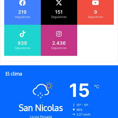
219
151
9
Seguidores
Seguidores
Seguidores
939
2.436
Seguidores
Seguidores
El clima
15
℃
San Nicolas
15º - 10º
96%
3.07 km/h
Lluvia Pesada