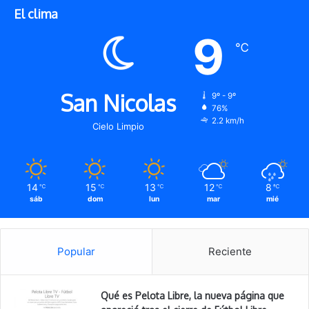
El clima
9
℃
San Nicolas
9º - 9º
76%
2.2 km/h
Cielo Limpio
14
15
13
12
8
℃
℃
℃
℃
℃
sáb
dom
lun
mar
mié
Popular
Reciente
Qué es Pelota Libre, la nueva página que