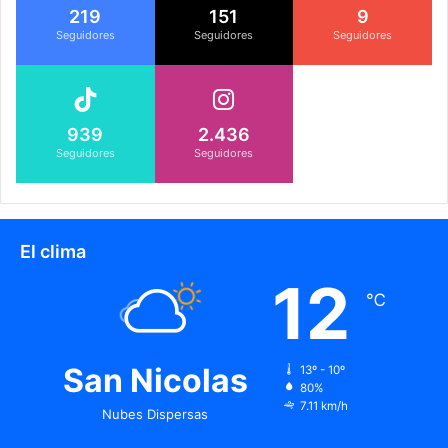
219
151
9
Seguidores
Seguidores
Seguidores
939
2.436
Seguidores
Seguidores
El clima
12
℃
San Nicolas
13º - 10º
80%
7.11 km/h
Nubes Dispersas