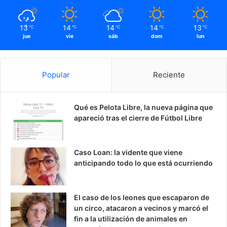
13
14
14
14
13
℃
℃
℃
℃
℃
jue
vie
sáb
dom
lun
Popular
Reciente
Qué es Pelota Libre, la nueva página que
apareció tras el cierre de Fútbol Libre
Caso Loan: la vidente que viene
anticipando todo lo que está ocurriendo
El caso de los leones que escaparon de
un circo, atacaron a vecinos y marcó el
fin a la utilización de animales en