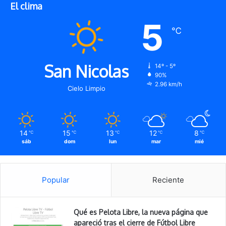
El clima
5
℃
San Nicolas
14º - 5º
90%
2.96 km/h
Cielo Limpio
14
15
13
12
8
℃
℃
℃
℃
℃
sáb
dom
lun
mar
mié
Popular
Reciente
Qué es Pelota Libre, la nueva página que
apareció tras el cierre de Fútbol Libre