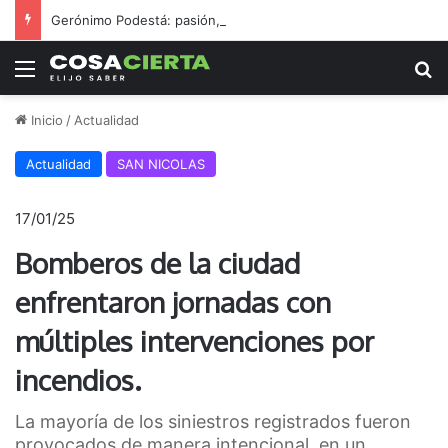
Gerónimo Podestá: pasión, gestión y un sueño llamado ascenso
Menú
B
Inicio
/
Actualidad
Actualidad
SAN NICOLAS
17/01/25
Bomberos de la ciudad
enfrentaron jornadas con
múltiples intervenciones por
incendios.
La mayoría de los siniestros registrados fueron
provocados de manera intencional, en un