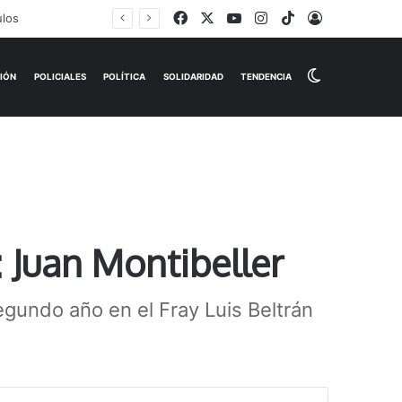
Facebook
X
YouTube
Instagram
TikTok
Iniciar Sesi
Switch skin
EMPRESAS
ESPECTÁCULOS
HISTORIAS
OPINIÓN
P
: Juan Montibeller
egundo año en el Fray Luis Beltrán