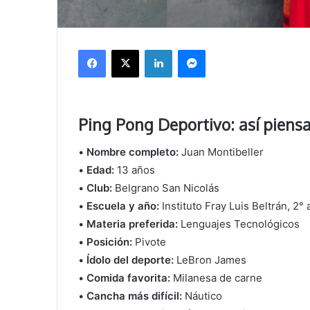
Facebook
X
LinkedIn
Messenger
Ping Pong Deportivo: así piensa
•
Nombre completo:
Juan Montibeller
•
Edad:
13 años
•
Club:
Belgrano San Nicolás
•
Escuela y año:
Instituto Fray Luis Beltrán, 2°
•
Materia preferida:
Lenguajes Tecnológicos
•
Posición:
Pivote
•
Ídolo del deporte:
LeBron James
•
Comida favorita:
Milanesa de carne
•
Cancha más difícil:
Náutico