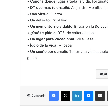
•
Cancha donde jugaría toda la vida:
Fortunato
•
DT que más te enseñó:
Alejandro Montibelle
•
Una virtud:
Fuerza
•
Un defecto:
Dribbling
•
Un momento inolvidable:
Entrar en la Selecc
•
¿Qué te pide el DT?:
No saltar al tapar
•
Un lugar para vacacionar:
Villa Gesell
•
Ídolo de la vida:
Mi papá
•
Un sueño por cumplir:
Tener una vida estable 
gusta
SA
Facebook
X
LinkedIn
Messenger
Compartir vía correo electrónico
Compartir