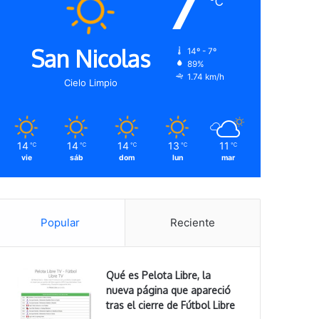
7
℃
San Nicolas
14º - 7º
89%
1.74 km/h
Cielo Limpio
14
14
14
13
11
℃
℃
℃
℃
℃
vie
sáb
dom
lun
mar
Popular
Reciente
Qué es Pelota Libre, la
nueva página que apareció
tras el cierre de Fútbol Libre