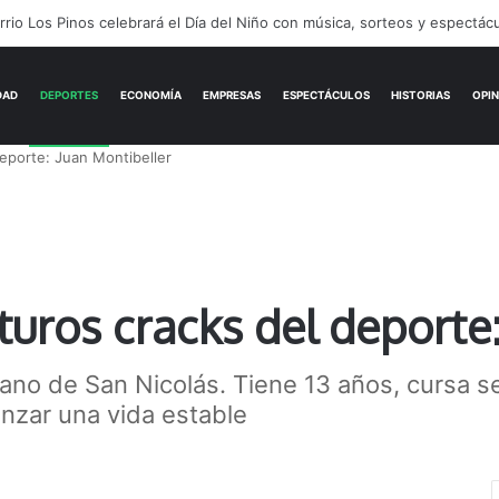
ernes frío: la sensación térmica se acercó a 0 °C durante la madrugada
ACTUALIDAD
DEPORTES
ECONOMÍA
eporte: Juan Montibeller
turos cracks del deporte
ano de San Nicolás. Tiene 13 años, cursa s
anzar una vida estable