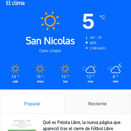
El clima
5
℃
San Nicolas
14º - 5º
90%
2.96 km/h
Cielo Limpio
14
15
13
12
8
℃
℃
℃
℃
℃
sáb
dom
lun
mar
mié
Popular
Reciente
Qué es Pelota Libre, la nueva página que
apareció tras el cierre de Fútbol Libre