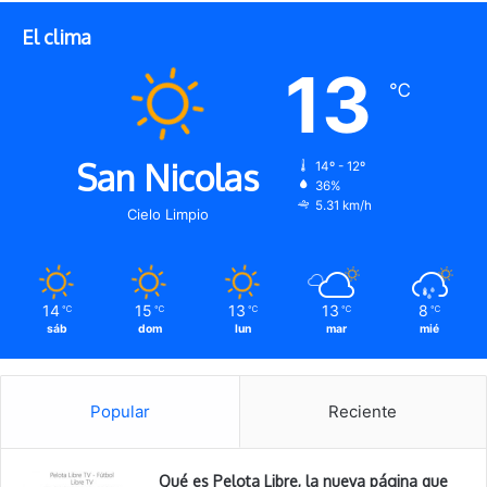
El clima
13
℃
San Nicolas
14º - 12º
36%
5.31 km/h
Cielo Limpio
14
15
13
13
8
℃
℃
℃
℃
℃
sáb
dom
lun
mar
mié
Popular
Reciente
Qué es Pelota Libre, la nueva página que