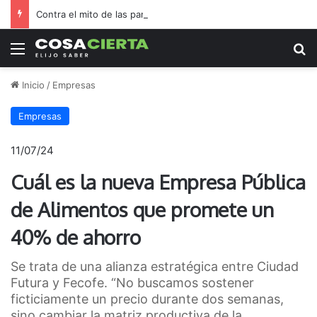
Contra el mito de las pantallas, la Biblioteca Rafael de Aguiar duplicó el préstamo de libros durante las vacaciones
Menú
B
Inicio
/
Empresas
Empresas
11/07/24
Cuál es la nueva Empresa Pública
de Alimentos que promete un
40% de ahorro
Se trata de una alianza estratégica entre Ciudad
Futura y Fecofe. “No buscamos sostener
ficticiamente un precio durante dos semanas,
sino cambiar la matriz productiva de la