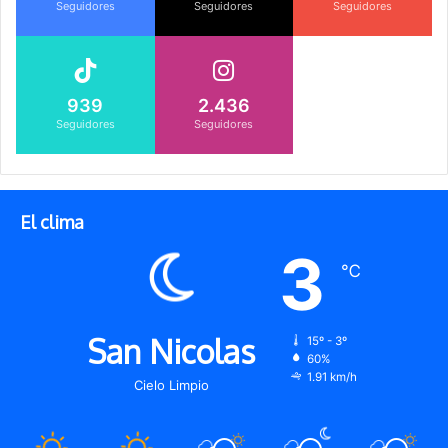
Seguidores
Seguidores
Seguidores
939
2.436
Seguidores
Seguidores
El clima
3
℃
San Nicolas
15º - 3º
60%
1.91 km/h
Cielo Limpio