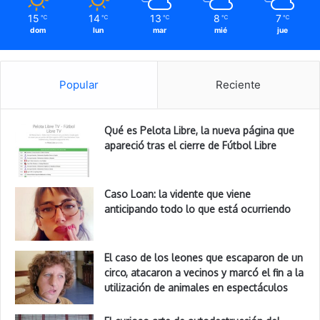
15
14
13
8
7
℃
℃
℃
℃
℃
dom
lun
mar
mié
jue
Popular
Reciente
Qué es Pelota Libre, la nueva página que
apareció tras el cierre de Fútbol Libre
Caso Loan: la vidente que viene
anticipando todo lo que está ocurriendo
El caso de los leones que escaparon de un
circo, atacaron a vecinos y marcó el fin a la
utilización de animales en espectáculos