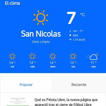
El clima
7
℃
San Nicolas
14º - 7º
89%
1.74 km/h
Cielo Limpio
14
14
14
13
11
℃
℃
℃
℃
℃
vie
sáb
dom
lun
mar
Popular
Reciente
Qué es Pelota Libre, la nueva página que
apareció tras el cierre de Fútbol Libre