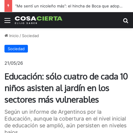
“Me sentí un nicoleño más”: el hincha de Boca que adoptó a Regatas en la final por el ascenso
Menú
B
Inicio
/
Sociedad
Sociedad
21/05/26
Educación: sólo cuatro de cada 10
niños asisten al jardín en los
sectores más vulnerables
Según un informe de Argentinos por la
Educación, aunque la cobertura en el nivel inicial
de educación se amplió, aún persisten en niveles
bajos