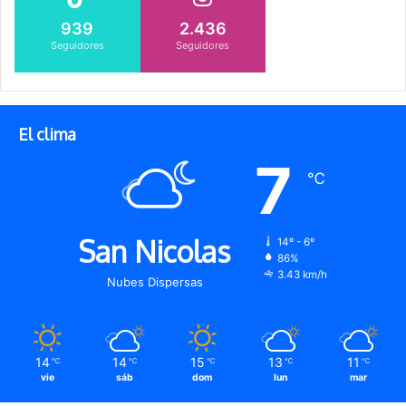
939
2.436
Seguidores
Seguidores
El clima
7
℃
San Nicolas
14º - 6º
86%
3.43 km/h
Nubes Dispersas
14
14
15
13
11
℃
℃
℃
℃
℃
vie
sáb
dom
lun
mar