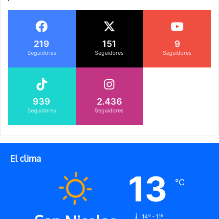
219
151
9
Seguidores
Seguidores
Seguidores
939
2.436
Seguidores
Seguidores
El clima
13
℃
14º - 11º