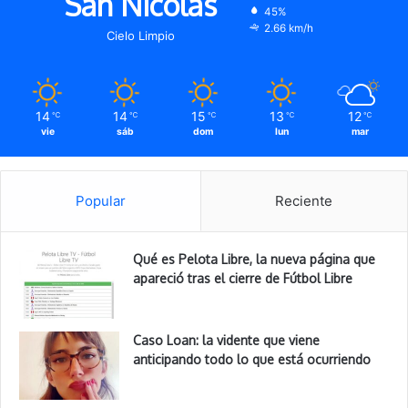
San Nicolas
45%
2.66 km/h
Cielo Limpio
14
14
15
13
12
℃
℃
℃
℃
℃
vie
sáb
dom
lun
mar
Popular
Reciente
Qué es Pelota Libre, la nueva página que
apareció tras el cierre de Fútbol Libre
Caso Loan: la vidente que viene
anticipando todo lo que está ocurriendo