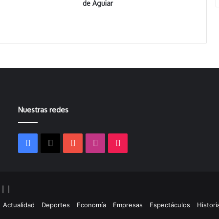
de Aguiar
Nuestras redes
Facebook
X
YouTube
Instagram
TikTok
s |
|
ram
kTok
Actualidad
Deportes
Economía
Empresas
Espectáculos
Histori