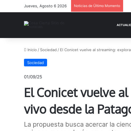
Jueves, Agosto 6 2026
Noticias de Último Momento
Inicio
/
Sociedad
/
El Conicet vuelve al streaming: explor
Sociedad
01/09/25
El Conicet vuelve a
vivo desde la Patag
La propuesta busca acercar la cienci