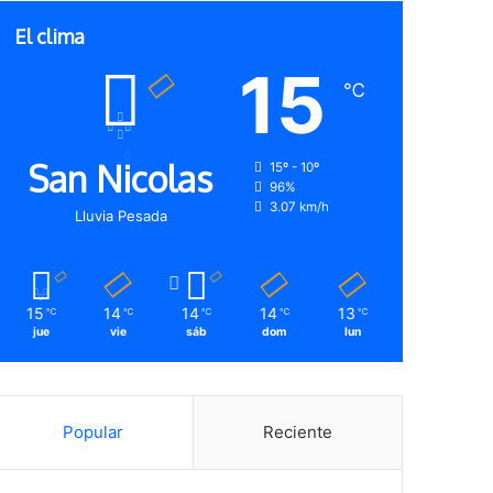
El clima
15
℃
San Nicolas
15º - 10º
96%
3.07 km/h
Lluvia Pesada
15
14
14
14
13
℃
℃
℃
℃
℃
jue
vie
sáb
dom
lun
Popular
Reciente