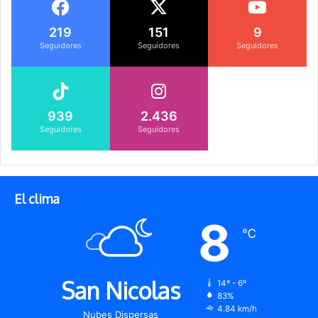
219
151
9
Seguidores
Seguidores
Seguidores
939
2.436
Seguidores
Seguidores
El clima
8
℃
San Nicolas
14º - 6º
83%
4.84 km/h
Nubes Dispersas