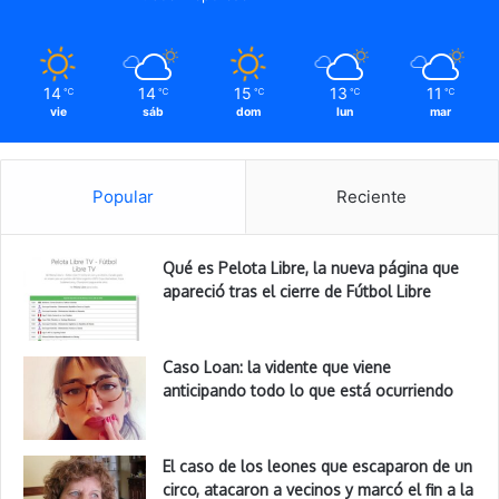
14
14
15
13
11
℃
℃
℃
℃
℃
vie
sáb
dom
lun
mar
Popular
Reciente
Qué es Pelota Libre, la nueva página que
apareció tras el cierre de Fútbol Libre
Caso Loan: la vidente que viene
anticipando todo lo que está ocurriendo
El caso de los leones que escaparon de un
circo, atacaron a vecinos y marcó el fin a la