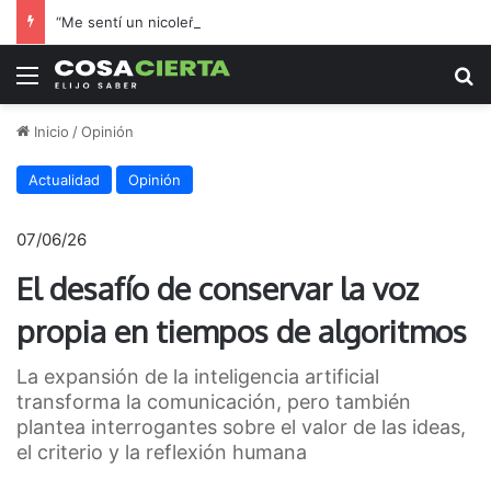
“Me sentí un nicoleño más”: el hincha de Boca que adoptó a Regatas en la final por el ascenso
Menú
B
Inicio
/
Opinión
Actualidad
Opinión
07/06/26
El desafío de conservar la voz
propia en tiempos de algoritmos
La expansión de la inteligencia artificial
transforma la comunicación, pero también
plantea interrogantes sobre el valor de las ideas,
el criterio y la reflexión humana