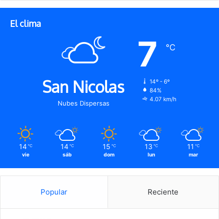
El clima
7
℃
San Nicolas
14º - 6º
84%
4.07 km/h
Nubes Dispersas
14
14
15
13
11
℃
℃
℃
℃
℃
vie
sáb
dom
lun
mar
Popular
Reciente