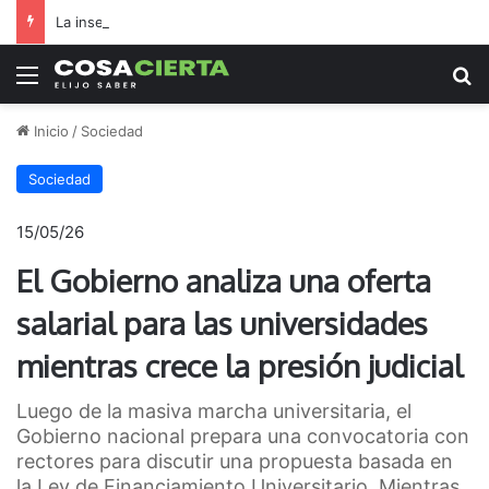
La inseguridad también tiene intendentes
Menú
B
Inicio
/
Sociedad
Sociedad
15/05/26
El Gobierno analiza una oferta
salarial para las universidades
mientras crece la presión judicial
Luego de la masiva marcha universitaria, el
Gobierno nacional prepara una convocatoria con
rectores para discutir una propuesta basada en
la Ley de Financiamiento Universitario. Mientras