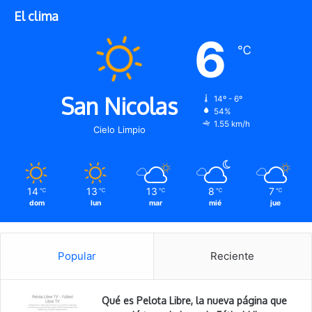
El clima
6
℃
San Nicolas
14º - 6º
54%
1.55 km/h
Cielo Limpio
14
13
13
8
7
℃
℃
℃
℃
℃
dom
lun
mar
mié
jue
Popular
Reciente
Qué es Pelota Libre, la nueva página que