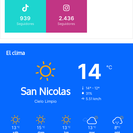
939
2.436
Seguidores
Seguidores
El clima
14
℃
San Nicolas
14º - 12º
31%
5.51 km/h
Cielo Limpio
13
15
13
13
8
℃
℃
℃
℃
℃
sáb
dom
lun
mar
mié