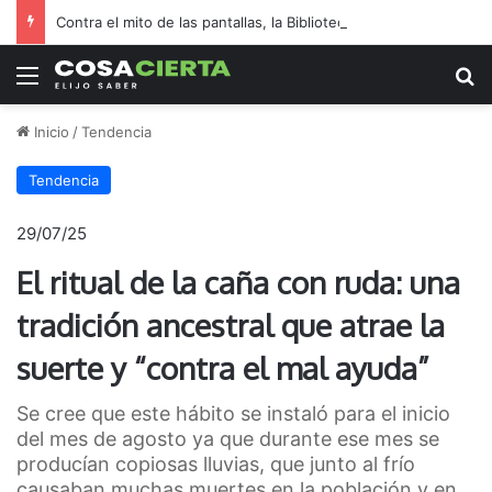
Contra el mito de las pantallas, la Biblioteca Rafael de Aguiar duplicó el préstamo de libros durante las vacaciones
Menú
B
Inicio
/
Tendencia
Tendencia
29/07/25
El ritual de la caña con ruda: una
tradición ancestral que atrae la
suerte y “contra el mal ayuda”
Se cree que este hábito se instaló para el inicio
del mes de agosto ya que durante ese mes se
producían copiosas lluvias, que junto al frío
causaban muchas muertes en la población y en