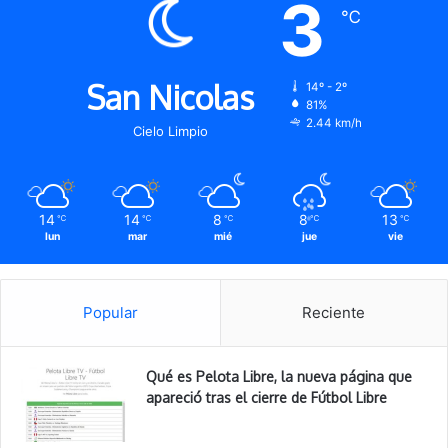
3
℃
San Nicolas
14º - 2º
81%
2.44 km/h
Cielo Limpio
14
14
8
8
13
℃
℃
℃
℃
℃
lun
mar
mié
jue
vie
Popular
Reciente
Qué es Pelota Libre, la nueva página que
apareció tras el cierre de Fútbol Libre