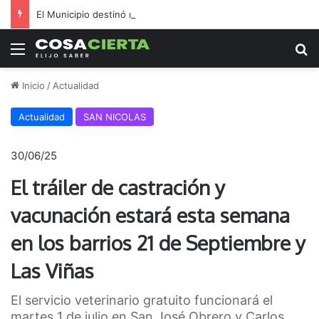
El Municipio destinó millones a inflables en medio de reclamos por salud y seguridad
Menú
B
Inicio
/
Actualidad
Actualidad
SAN NICOLAS
30/06/25
El tráiler de castración y
vacunación estará esta semana
en los barrios 21 de Septiembre y
Las Viñas
El servicio veterinario gratuito funcionará el
martes 1 de julio en San José Obrero y Carlos