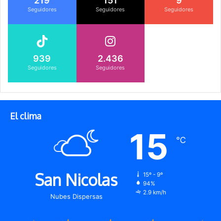
219
151
9
Seguidores
Seguidores
Seguidores
939
2.436
Seguidores
Seguidores
El clima
15
℃
San Nicolas
15º - 9º
94%
2.9 km/h
Nubes Dispersas