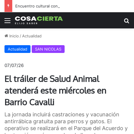
Encuentro cultural con arte, música y una feria abierta
Menú
B
Inicio
/
Actualidad
Actualidad
SAN NICOLAS
07/07/26
El tráiler de Salud Animal
atenderá este miércoles en
Barrio Cavalli
La jornada incluirá castraciones y vacunación
antirrábica gratuita para perros y gatos. El
operativo se realizará en el Parque del Acuerdo y