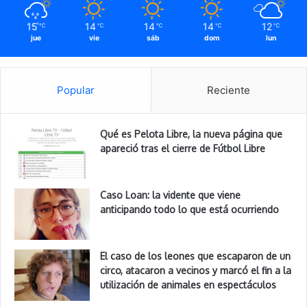
15
14
14
14
12
℃
℃
℃
℃
℃
jue
vie
sáb
dom
lun
Popular
Reciente
Qué es Pelota Libre, la nueva página que
apareció tras el cierre de Fútbol Libre
Caso Loan: la vidente que viene
anticipando todo lo que está ocurriendo
El caso de los leones que escaparon de un
circo, atacaron a vecinos y marcó el fin a la
utilización de animales en espectáculos