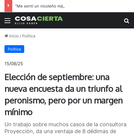
“Me sentí un nicoleño más”: el hincha de Boca que adoptó a Regatas en la final por el ascenso
Menú
B
Inicio
/
Política
Política
15/08/25
Elección de septiembre: una
nueva encuesta da un triunfo al
peronismo, pero por un margen
mínimo
Un trabajo sobre muchos casos de la consultora
Proyección, da una ventaja de 8 dédimas de