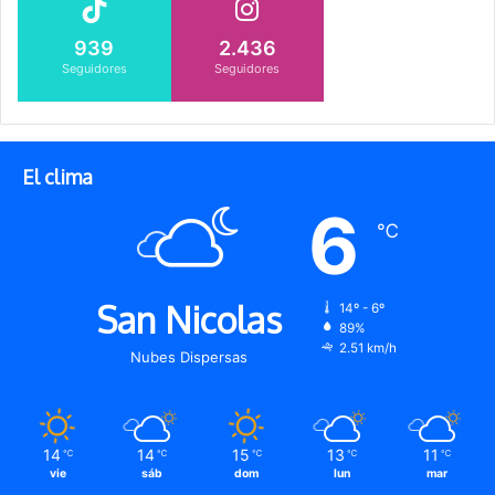
939
2.436
Seguidores
Seguidores
El clima
6
℃
San Nicolas
14º - 6º
89%
2.51 km/h
Nubes Dispersas
14
14
15
13
11
℃
℃
℃
℃
℃
vie
sáb
dom
lun
mar