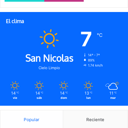
El clima
7
℃
San Nicolas
14º - 7º
89%
1.74 km/h
Cielo Limpio
14
14
14
13
11
℃
℃
℃
℃
℃
vie
sáb
dom
lun
mar
Popular
Reciente