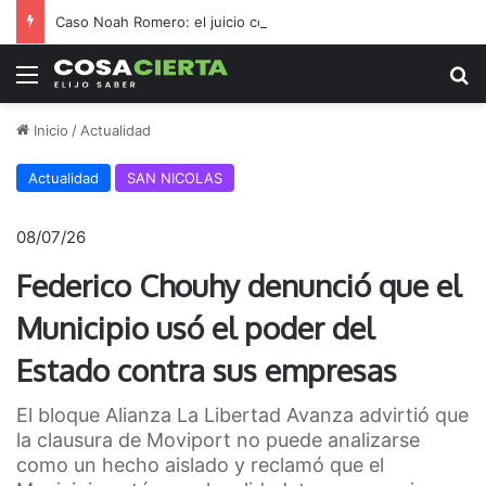
Caso Noah Romero: el juicio contra David y Leonel Gaetán comenzará el miércoles
Menú
B
Inicio
/
Actualidad
Actualidad
SAN NICOLAS
08/07/26
Federico Chouhy denunció que el
Municipio usó el poder del
Estado contra sus empresas
El bloque Alianza La Libertad Avanza advirtió que
la clausura de Moviport no puede analizarse
como un hecho aislado y reclamó que el