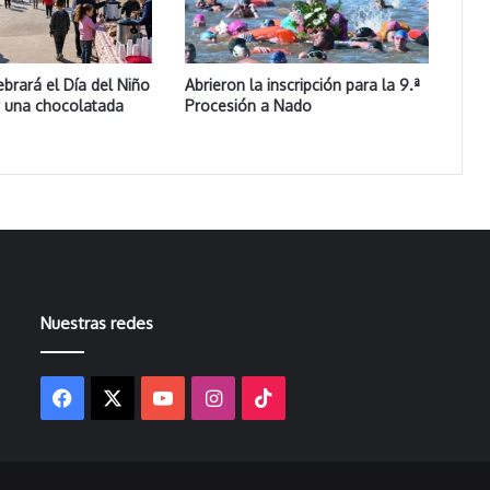
ebrará el Día del Niño
Abrieron la inscripción para la 9.ª
y una chocolatada
Procesión a Nado
Nuestras redes
Facebook
X
YouTube
Instagram
TikTok