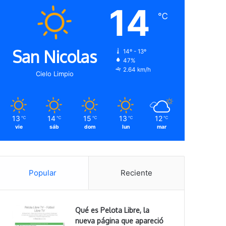
14
℃
San Nicolas
14º - 13º
47%
2.64 km/h
Cielo Limpio
13
14
15
13
12
℃
℃
℃
℃
℃
vie
sáb
dom
lun
mar
Popular
Reciente
Qué es Pelota Libre, la
nueva página que apareció