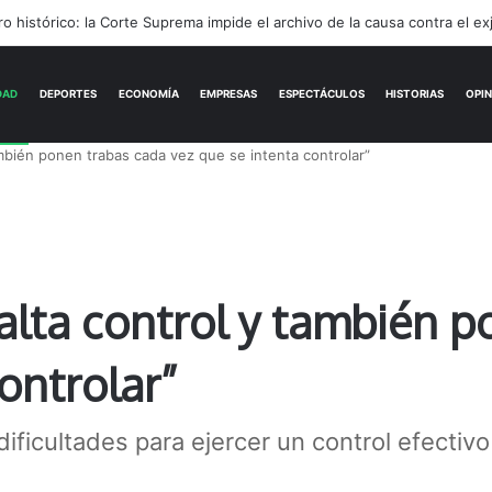
rónimo Podestá: pasión, gestión y un sueño llamado ascenso
ACTUALIDAD
DEPORTES
ECONOMÍA
mbién ponen trabas cada vez que se intenta controlar”
alta control y también 
ontrolar”
ificultades para ejercer un control efectivo