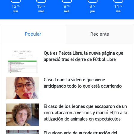
13
15
9
8
14
℃
℃
℃
℃
℃
lun
mar
mié
jue
vie
Popular
Reciente
Qué es Pelota Libre, la nueva página que
apareció tras el cierre de Fútbol Libre
Caso Loan: la vidente que viene
anticipando todo lo que está ocurriendo
El caso de los leones que escaparon de un
circo, atacaron a vecinos y marcó el fin a la
utilización de animales en espectáculos
El curioso arte de autodestrucción del