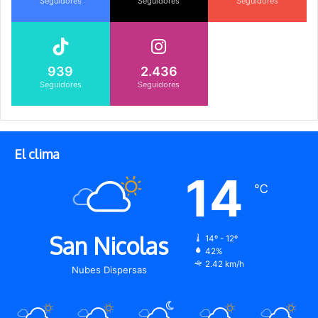
Seguidores
Seguidores
Seguidores
939
2.436
Seguidores
Seguidores
El clima
14
℃
San Nicolas
14º - 12º
42%
2.42 km/h
Nubes Dispersas