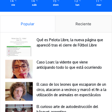
14
14
15
13
11
℃
℃
℃
℃
℃
vie
sáb
dom
lun
mar
Popular
Reciente
Qué es Pelota Libre, la nueva página que
apareció tras el cierre de Fútbol Libre
Caso Loan: la vidente que viene
anticipando todo lo que está ocurriendo
El caso de los leones que escaparon de un
circo, atacaron a vecinos y marcó el fin a la
utilización de animales en espectáculos
El curioso arte de autodestrucción del
básquet argentino