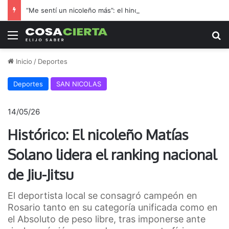
“Me sentí un nicoleño más”: el hincha de Boca que adoptó a Regatas en la final por el ascenso
Menú
B
Inicio
/
Deportes
Deportes
SAN NICOLAS
14/05/26
Histórico: El nicoleño Matías
Solano lidera el ranking nacional
de Jiu-Jitsu
El deportista local se consagró campeón en
Rosario tanto en su categoría unificada como en
el Absoluto de peso libre, tras imponerse ante