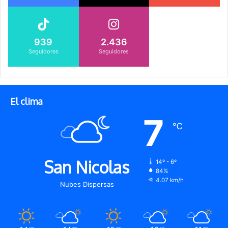
939
2.436
Seguidores
Seguidores
El clima
7
℃
San Nicolas
14º - 6º
84%
4.07 km/h
Nubes Dispersas