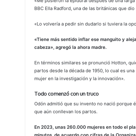
«Me pusieron la epidural después de una larga y
BBC Ella Radford, una de las británicas que dio 
«Lo volvería a pedir sin dudarlo si tuviera la o
«Tiene más sentido inflar ese manguito y aleja
cabeza», agregó la ahora madre.
En términos similares se pronunció Hotton, qui
partos desde la década de 1950, lo cual es una 
mujer en la investigación y la innovación».
Todo comenzó con un truco
Odón admitió que su invento no nació porque é
que aún conllevan los partos.
En 2023, unas 260.000 mujeres en todo el plan
minutos, de acuerdo con cifras de la Organiz