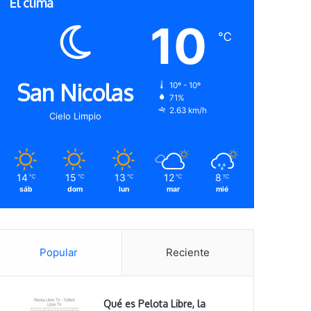
El clima
10
℃
San Nicolas
10º - 10º
71%
2.63 km/h
Cielo Limpio
14
15
13
12
8
℃
℃
℃
℃
℃
sáb
dom
lun
mar
mié
Popular
Reciente
Qué es Pelota Libre, la