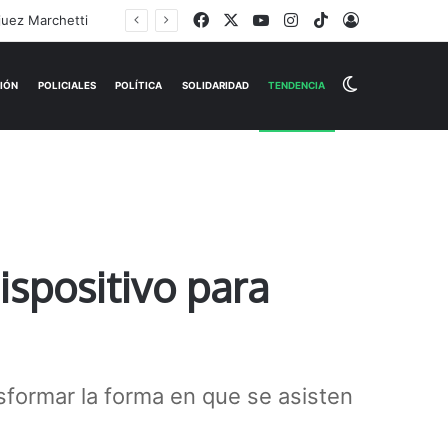
Facebook
X
YouTube
Instagram
TikTok
Iniciar Sesi
Switch skin
EMPRESAS
ESPECTÁCULOS
HISTORIAS
OPINIÓN
P
ispositivo para
nsformar la forma en que se asisten