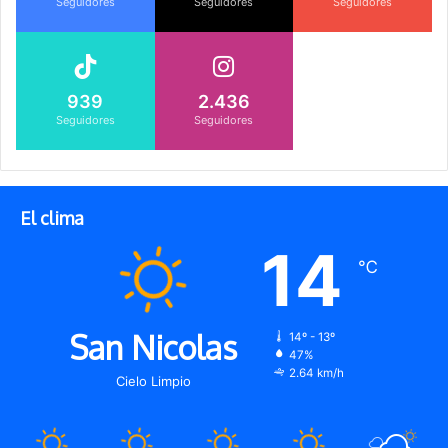
Seguidores
Seguidores
Seguidores
939
2.436
Seguidores
Seguidores
El clima
14
℃
San Nicolas
14º - 13º
47%
2.64 km/h
Cielo Limpio