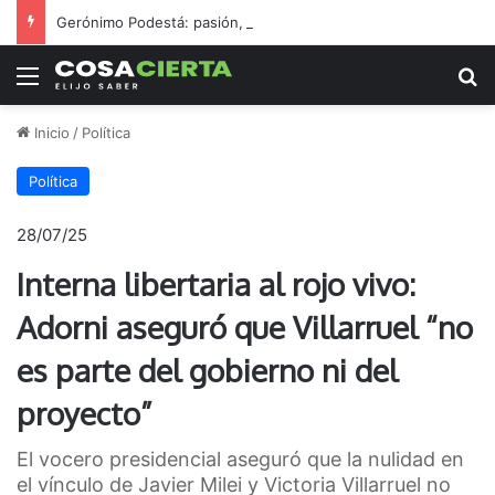
Gerónimo Podestá: pasión, gestión y un sueño llamado ascenso
Menú
B
Inicio
/
Política
Política
28/07/25
Interna libertaria al rojo vivo:
Adorni aseguró que Villarruel “no
es parte del gobierno ni del
proyecto”
El vocero presidencial aseguró que la nulidad en
el vínculo de Javier Milei y Victoria Villarruel no