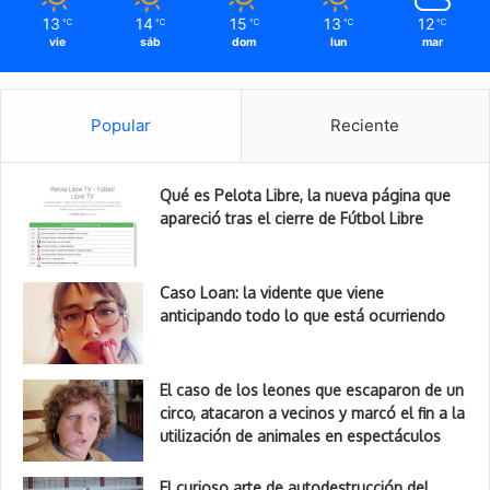
13
14
15
13
12
℃
℃
℃
℃
℃
vie
sáb
dom
lun
mar
Popular
Reciente
Qué es Pelota Libre, la nueva página que
apareció tras el cierre de Fútbol Libre
Caso Loan: la vidente que viene
anticipando todo lo que está ocurriendo
El caso de los leones que escaparon de un
circo, atacaron a vecinos y marcó el fin a la
utilización de animales en espectáculos
El curioso arte de autodestrucción del