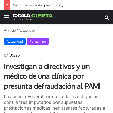
Gerónimo Podestá: pasión, gestión y un sueño llamado ascenso
Menú
B
Inicio
/
Actualidad
Actualidad
Pergamino
07/05/26
Investigan a directivos y un
médico de una clínica por
presunta defraudación al PAMI
La Justicia Federal formalizó la investigación
contra tres imputados por supuestas
prestaciones médicas inexistentes facturadas a