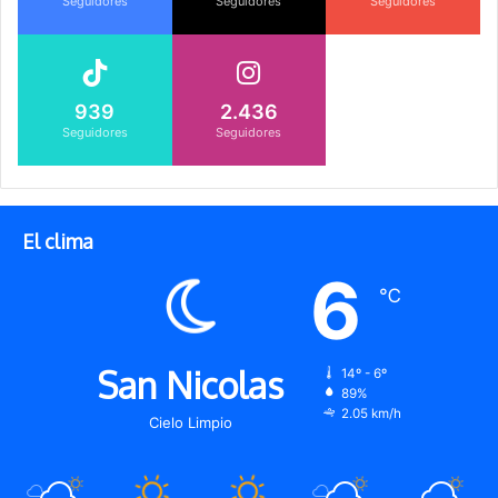
Seguidores
Seguidores
Seguidores
939
2.436
Seguidores
Seguidores
El clima
6
℃
San Nicolas
14º - 6º
89%
2.05 km/h
Cielo Limpio