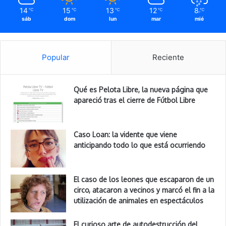
14
15
13
12
8
℃
℃
℃
℃
℃
sáb
dom
lun
mar
mié
Popular
Reciente
Qué es Pelota Libre, la nueva página que
apareció tras el cierre de Fútbol Libre
Caso Loan: la vidente que viene
anticipando todo lo que está ocurriendo
El caso de los leones que escaparon de un
circo, atacaron a vecinos y marcó el fin a la
utilización de animales en espectáculos
El curioso arte de autodestrucción del