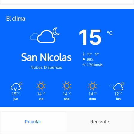
El clima
15
℃
San Nicolas
15º - 9º
96%
1.79 km/h
Nubes Dispersas
15
14
14
14
12
℃
℃
℃
℃
℃
jue
vie
sáb
dom
lun
Popular
Reciente