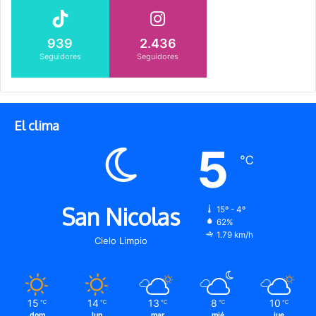
939
2.436
Seguidores
Seguidores
El clima
5
℃
San Nicolas
15º - 4º
62%
1.79 km/h
Cielo Limpio
15
14
13
8
10
℃
℃
℃
℃
℃
dom
lun
mar
mié
jue