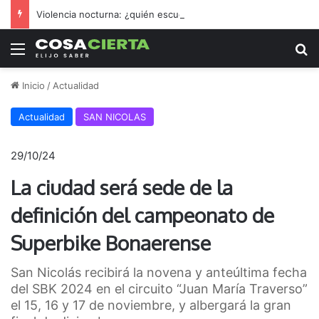
Violencia nocturna: ¿quién escucha los reclamos nicoleños?
Menú
B
Inicio
/
Actualidad
Actualidad
SAN NICOLAS
29/10/24
La ciudad será sede de la
definición del campeonato de
Superbike Bonaerense
San Nicolás recibirá la novena y anteúltima fecha
del SBK 2024 en el circuito “Juan María Traverso”
el 15, 16 y 17 de noviembre, y albergará la gran