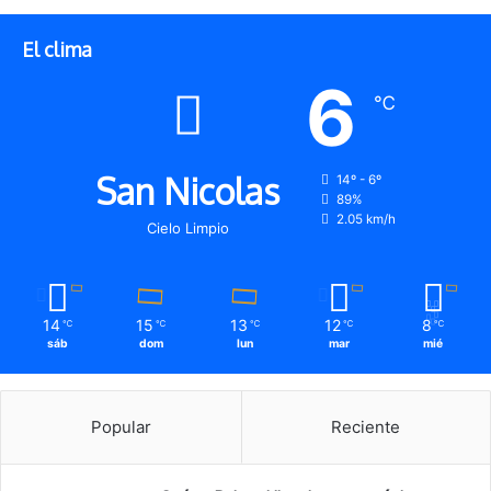
El clima
6
℃
San Nicolas
14º - 6º
89%
2.05 km/h
Cielo Limpio
14
15
13
12
8
℃
℃
℃
℃
℃
sáb
dom
lun
mar
mié
Popular
Reciente