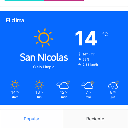
El clima
14
℃
San Nicolas
14º - 11º
38%
2.38 km/h
Cielo Limpio
14
13
12
7
8
℃
℃
℃
℃
℃
dom
lun
mar
mié
jue
Popular
Reciente