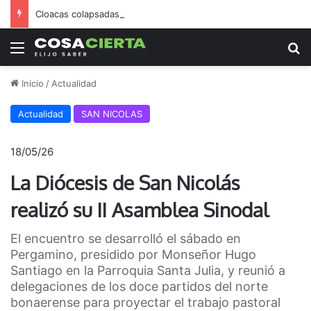
Cloacas colapsadas en B.º San Jorge generan alarma y enojo vecinal
Menú
B
Inicio
/
Actualidad
Actualidad
SAN NICOLAS
18/05/26
La Diócesis de San Nicolás
realizó su II Asamblea Sinodal
El encuentro se desarrolló el sábado en
Pergamino, presidido por Monseñor Hugo
Santiago en la Parroquia Santa Julia, y reunió a
delegaciones de los doce partidos del norte
bonaerense para proyectar el trabajo pastoral