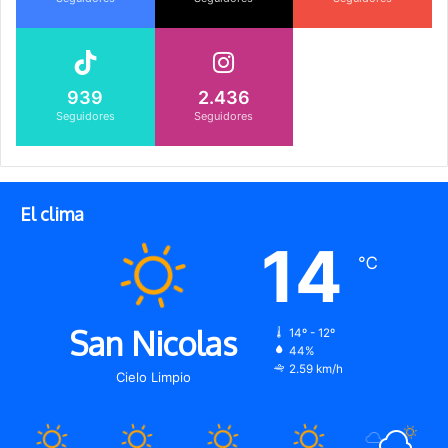
939
2.436
Seguidores
Seguidores
El clima
14
℃
San Nicolas
14º - 12º
44%
2.59 km/h
Cielo Limpio