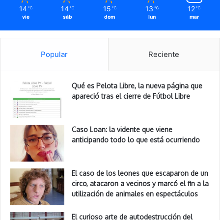
14
14
15
13
12
℃
℃
℃
℃
℃
vie
sáb
dom
lun
mar
Popular
Reciente
Qué es Pelota Libre, la nueva página que
apareció tras el cierre de Fútbol Libre
Caso Loan: la vidente que viene
anticipando todo lo que está ocurriendo
El caso de los leones que escaparon de un
circo, atacaron a vecinos y marcó el fin a la
utilización de animales en espectáculos
El curioso arte de autodestrucción del